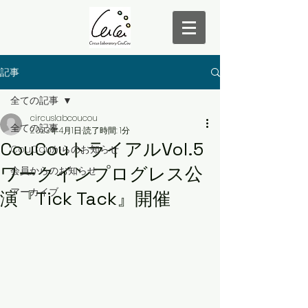
記事
全ての記事
circuslabcoucou
全ての記事
2023年4月1日
読了時間: 1分
CouCouトライアルVol.5
CouCouからのお知らせ
ワークインプログレス公
会員からのお知らせ
アーカイブ
演『Tick Tack』開催