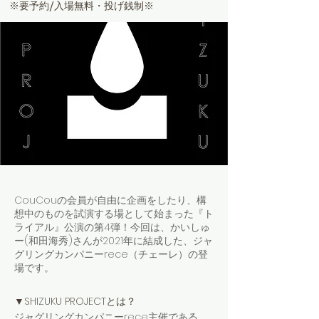
※要予約/入場無料・投げ銭制※
CouCouの会員が自由に企画をしたり、構
想中のものを試演する場として始まった『ト
ライアル』公演の第4弾！​今回は、かいしゅ
ー(和田海秀)さんが2021年に結成した、ジャ
グリングカンパニーrece（チェーレ）の登
場です。
▼SHIZUKU
PROJECTとは？
ジャグリングカンパニーrece主催である、